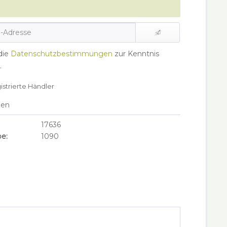
die
Datenschutzbestimmungen
zur Kenntnis
.
gistrierte Händler
hen
17636
e:
1090