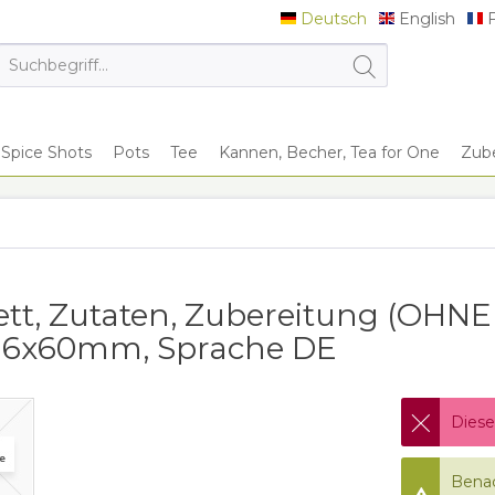
Deutsch
English
F
Deutsch
English
F
Spice Shots
Pots
Tee
Kannen, Becher, Tea for One
Zub
n
ett, Zutaten, Zubereitung (OHNE
116x60mm, Sprache DE
Diese
Benac