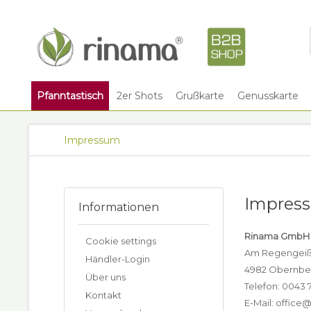
Pfanntastisch
2er Shots
Grußkarte
Genusskarte
Impressum
Impres
Informationen
Rinama GmbH
Cookie settings
Am Regengeißl
Händler-Login
4982 Obernbe
Über uns
Telefon: 0043 
Kontakt
E-Mail: office