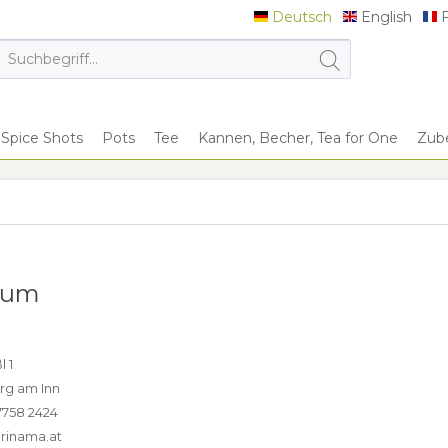
Deutsch
English
F
Deutsch
English
F
Spice Shots
Pots
Tee
Kannen, Becher, Tea for One
Zub
sum
 1
rg am Inn
7758 2424
@rinama.at