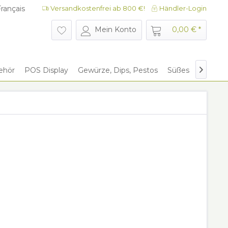
rançais
Versandkostenfrei ab 800 €!
Händler-Login
rançais
Mein Konto
0,00 € *
ehör
POS Display
Gewürze, Dips, Pestos
Süßes
Give Aw
