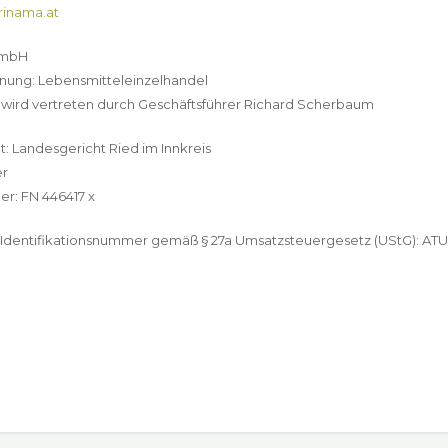
inama.at
GmbH
nung: Lebensmitteleinzelhandel
ird vertreten durch Geschäftsführer Richard Scherbaum
t: Landesgericht Ried im Innkreis
er
r: FN 446417 x
Identifikationsnummer gemäß § 27a Umsatzsteuergesetz (UStG): AT