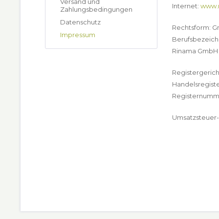
Versand und
Internet:
www.r
Zahlungsbedingungen
Datenschutz
Rechtsform: 
Impressum
Berufsbezeich
Rinama GmbH w
Registergerich
Handelsregist
Registernumme
Umsatzsteuer-