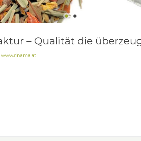
ur – Qualität die überzeug
r
www.rinama.at