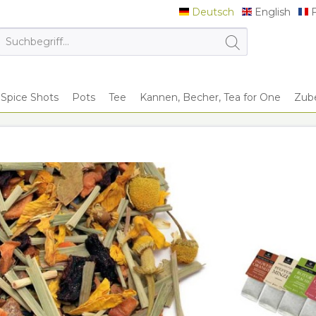
Deutsch
English
F
Deutsch
English
F
Spice Shots
Pots
Tee
Kannen, Becher, Tea for One
Zub