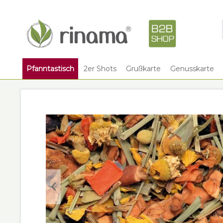
Pfanntastisch
2er Shots
Grußkarte
Genusskarte