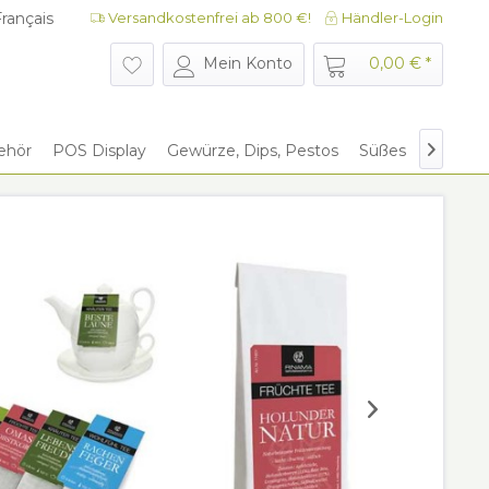
rançais
Versandkostenfrei ab 800 €!
Händler-Login
rançais
Mein Konto
0,00 € *
ehör
POS Display
Gewürze, Dips, Pestos
Süßes
Give Aw
