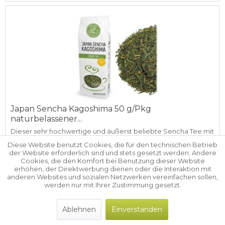
Japan Sencha Kagoshima 50 g/Pkg
naturbelassener...
Dieser sehr hochwertige und äußerst beliebte Sencha Tee mit
etwas würzigerer Note stammt aus der Präfektur Kagoshima
Diese Website benutzt Cookies, die für den technischen Betrieb
in Südjapan. Hier liegen die fruchtbaren Vulkanböden, die
der Website erforderlich sind und stets gesetzt werden. Andere
dem Grüntee seinen vollen Geschmack geben. Japan
Cookies, die den Komfort bei Benutzung dieser Website
Sencha...
erhöhen, der Direktwerbung dienen oder die Interaktion mit
anderen Websites und sozialen Netzwerken vereinfachen sollen,
Preise für registrierte Händler
werden nur mit Ihrer Zustimmung gesetzt.
Details
Ablehnen
Einverstanden