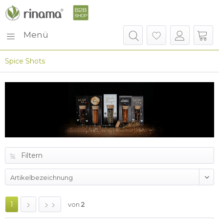
Menü
Spice Shots
Filtern
1
von
2