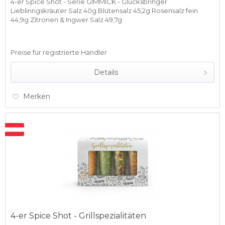
4-er Spice Shot - Serie GIMMICK - Glücksbringer
Lieblinngskräuter Salz 40g Blütensalz 45,2g Rosensalz fein
44,9g Zitronen & Ingwer Salz 49,7g
Preise für registrierte Händler
Details
Merken
4-er Spice Shot - Grillspezialitäten