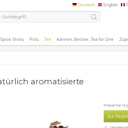
Deutsch
English
F
Deutsch
English
F
Spice Shots
Pots
Tee
Kannen, Becher, Tea for One
Zub
ürlich aromatisierte
Preise für re
Zur Regis
Vergleic