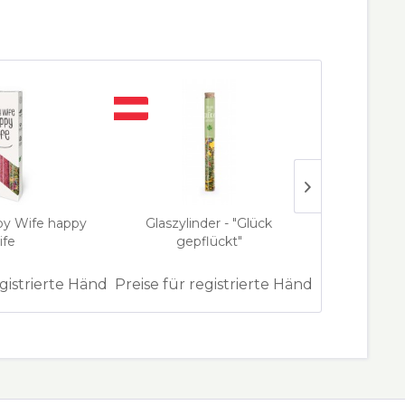
py Wife happy
Glaszylinder - "Glück
Keram
ife
gepflückt"
handdekor
hölz
egistrierte Händler
Preise für registrierte Händler
Preise für 