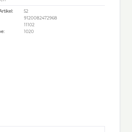
rtikel:
52
9120082472968
11102
e:
1020