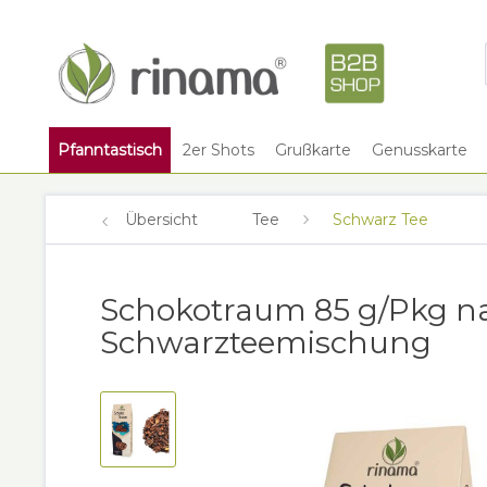
Pfanntastisch
2er Shots
Grußkarte
Genusskarte
Übersicht
Tee
Schwarz Tee
Schokotraum 85 g/Pkg nat
Schwarzteemischung