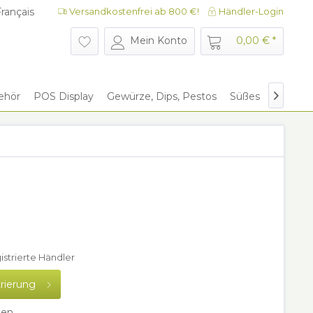
rançais
Versandkostenfrei ab 800 €!
Händler-Login
rançais
Mein Konto
0,00 € *
ehör
POS Display
Gewürze, Dips, Pestos
Süßes
Give Aw

gistrierte Händler
trierung
hen