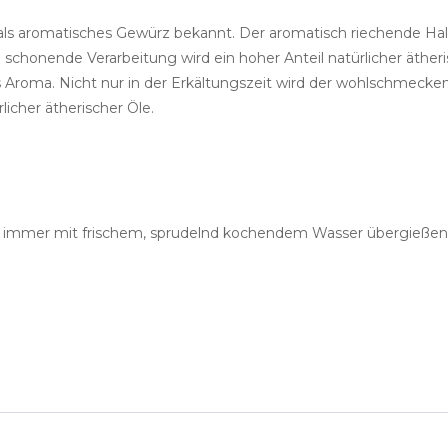
e und als aromatisches Gewürz bekannt. Der aromatisch riechende 
chonende Verarbeitung wird ein hoher Anteil natürlicher äther
res Aroma. Nicht nur in der Erkältungszeit wird der wohlschmec
icher ätherischer Öle.
e immer mit frischem, sprudelnd kochendem Wasser übergießen