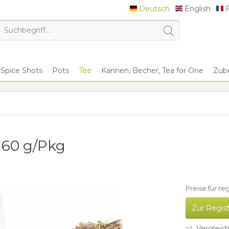
Deutsch
English
F
Deutsch
English
F
Spice Shots
Pots
Tee
Kannen, Becher, Tea for One
Zub
 60 g/Pkg
Preise für re
Zur Regis
Vergleic