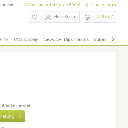
rançais
Versandkostenfrei ab 800 €!
Händler-Login
rançais
Mein Konto
0,00 € *
ehör
POS Display
Gewürze, Dips, Pestos
Süßes
Give Aw

gistrierte Händler
trierung
hen