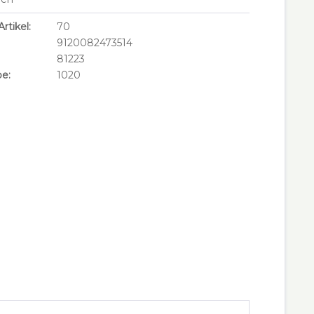
rtikel:
70
9120082473514
81223
e:
1020