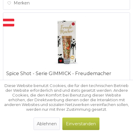
Merken
Spice Shot - Serie GIMMICK - Freudemacher
Diese Website benutzt Cookies, die für den technischen Betrieb
Spice Shot - Serie GIMMICK - Freudemacher Penne all
der Website erforderlich sind und stets gesetzt werden. Andere
Arrabiata 22,6g
Cookies, die den Komfort bei Benutzung dieser Website
erhöhen, der Direktwerbung dienen oder die Interaktion mit
anderen Websites und sozialen Netzwerken vereinfachen sollen,
werden nur mit Ihrer Zustimmung gesetzt.
Preise für registrierte Händler
Ablehnen
Einverstanden
Details