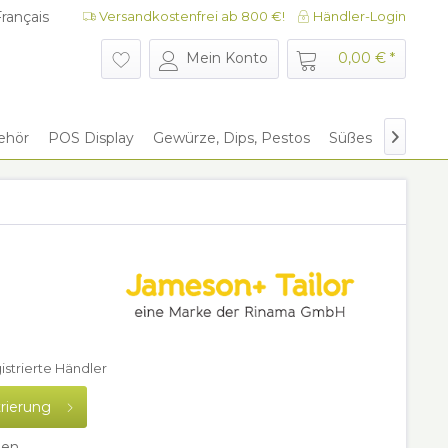
rançais
Versandkostenfrei ab 800 €!
Händler-Login
rançais
Mein Konto
0,00 € *
ehör
POS Display
Gewürze, Dips, Pestos
Süßes
Give Aw

gistrierte Händler
trierung
hen