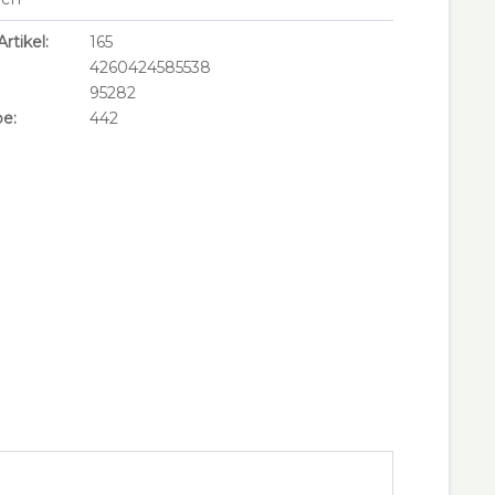
rtikel:
165
4260424585538
95282
e:
442