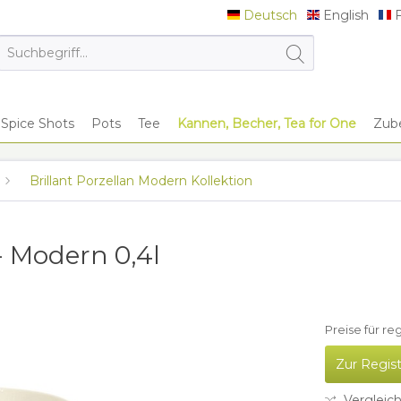
Deutsch
English
F
Deutsch
English
F
Spice Shots
Pots
Tee
Kannen, Becher, Tea for One
Zub
Brillant Porzellan Modern Kollektion
- Modern 0,4l
Preise für re
Zur Regis
Vergleic