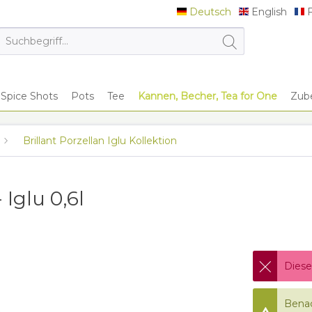
Deutsch
English
F
Deutsch
English
F
Spice Shots
Pots
Tee
Kannen, Becher, Tea for One
Zub
Brillant Porzellan Iglu Kollektion
 Iglu 0,6l
Diese
Benac