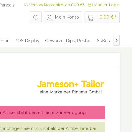
rançais
Versandkostenfrei ab 800 €!
Händler-Login
rançais
Mein Konto
0,00 € *
ehör
POS Display
Gewürze, Dips, Pestos
Süßes
Give Aw

r Artikel steht derzeit nicht zur Verfügung!
hrichtigen Sie mich, sobald der Artikel lieferbar