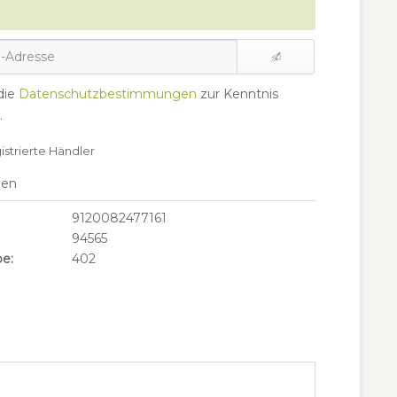
die
Datenschutzbestimmungen
zur Kenntnis
.
gistrierte Händler
hen
9120082477161
94565
e:
402