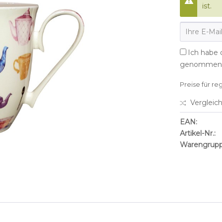
ist.
Ich habe 
genommen
Preise für re
Vergleic
EAN:
Artikel-Nr.:
Warengrupp