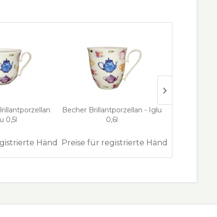
illantporzellan
Becher Brillantporzellan - Iglu
Tea for One B
lu 0,5l
0,6l
Iglu 0,
egistrierte Händler
Preise für registrierte Händler
Preise für 