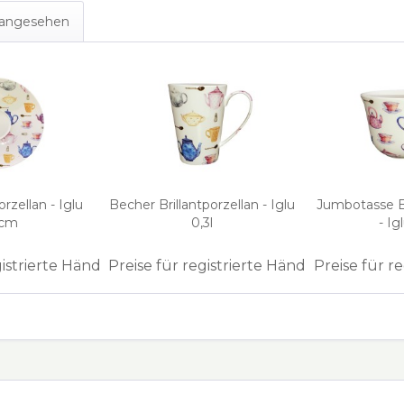
s angesehen
orzellan - Iglu
Becher Brillantporzellan - Iglu
Jumbotasse Br
5cm
0,3l
- Ig
gistrierte Händler
Preise für registrierte Händler
Preise für r