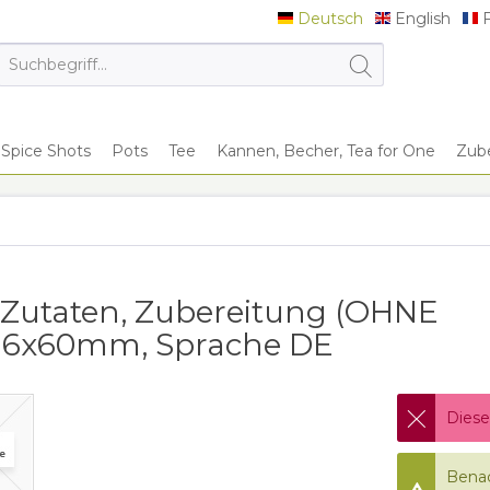
Deutsch
English
F
Deutsch
English
F
Spice Shots
Pots
Tee
Kannen, Becher, Tea for One
Zub
n
t, Zutaten, Zubereitung (OHNE
116x60mm, Sprache DE
Diese
Benac