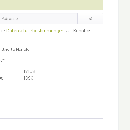
die
Datenschutzbestimmungen
zur Kenntnis
.
gistrierte Händler
hen
17108
e:
1090