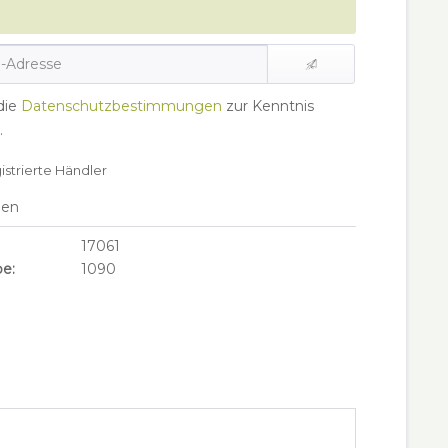
die
Datenschutzbestimmungen
zur Kenntnis
.
gistrierte Händler
hen
17061
e:
1090