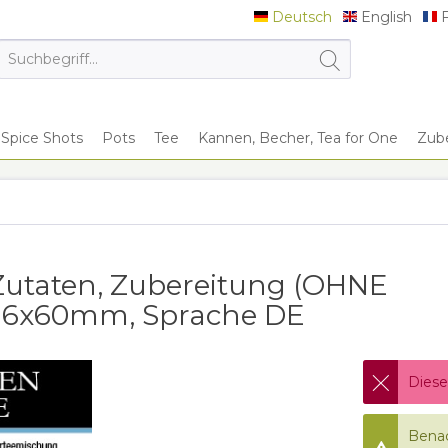
Deutsch
English
F
Deutsch
English
F
Spice Shots
Pots
Tee
Kannen, Becher, Tea for One
Zub
n
 Zutaten, Zubereitung (OHNE
116x60mm, Sprache DE
Diese
Benac