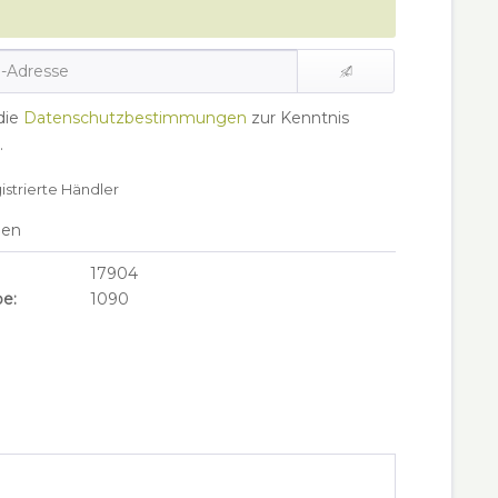
die
Datenschutzbestimmungen
zur Kenntnis
.
gistrierte Händler
hen
17904
e:
1090