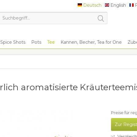
Deutsch
English
F
Deutsch
English
F
Spice Shots
Pots
Tee
Kannen, Becher, Tea for One
Zub
ürlich aromatisierte Kräutertee
Preise für re
Zur Regis
Vergleic