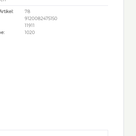
rtikel:
78
9120082475150
11911
e:
1020