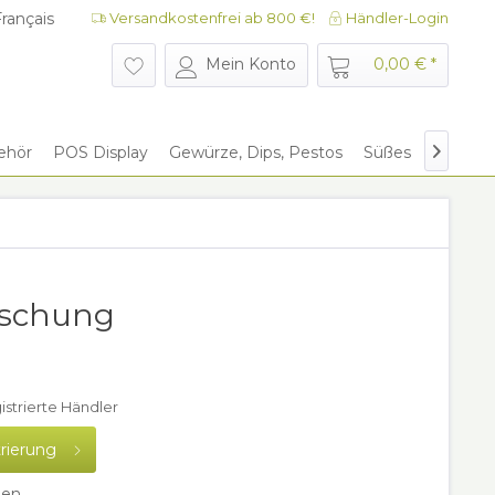
rançais
Versandkostenfrei ab 800 €!
Händler-Login
rançais
Mein Konto
0,00 € *
ehör
POS Display
Gewürze, Dips, Pestos
Süßes
Give Aw

mischung
gistrierte Händler
trierung
hen