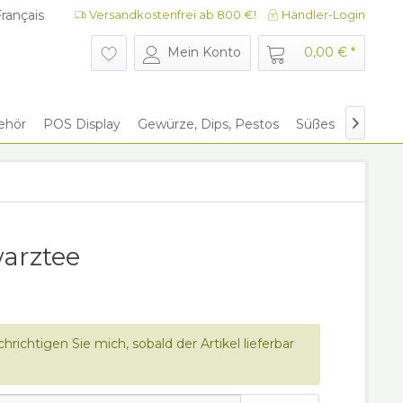
rançais
Versandkostenfrei ab 800 €!
Händler-Login
rançais
Mein Konto
0,00 € *
ehör
POS Display
Gewürze, Dips, Pestos
Süßes
Give Aw

warztee
hrichtigen Sie mich, sobald der Artikel lieferbar