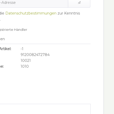
die
Datenschutzbestimmungen
zur Kenntnis
.
gistrierte Händler
hen
rtikel:
-1
9120082472784
10021
e:
1010