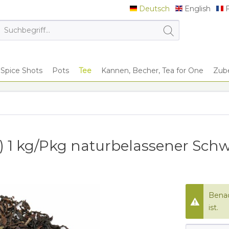
Deutsch
English
F
Deutsch
English
F
Spice Shots
Pots
Tee
Kannen, Becher, Tea for One
Zub
) 1 kg/Pkg naturbelassener Sch
Benac
ist.