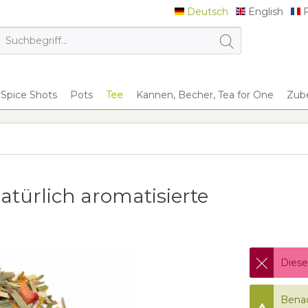
Deutsch
English
F
Deutsch
English
F
Spice Shots
Pots
Tee
Kannen, Becher, Tea for One
Zub
atürlich aromatisierte
Diese
Benac