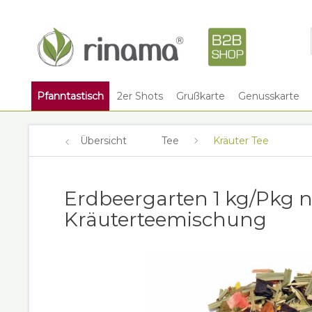
Pfanntastisch
2er Shots
Grußkarte
Genusskarte
Übersicht
Tee
Kräuter Tee
Erdbeergarten 1 kg/Pkg n
Kräuterteemischung