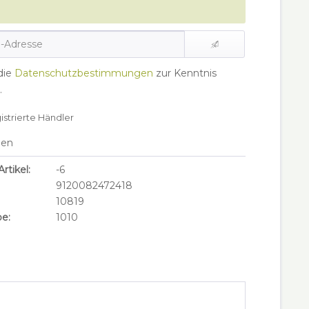
die
Datenschutzbestimmungen
zur Kenntnis
.
gistrierte Händler
hen
rtikel:
-6
9120082472418
10819
e:
1010