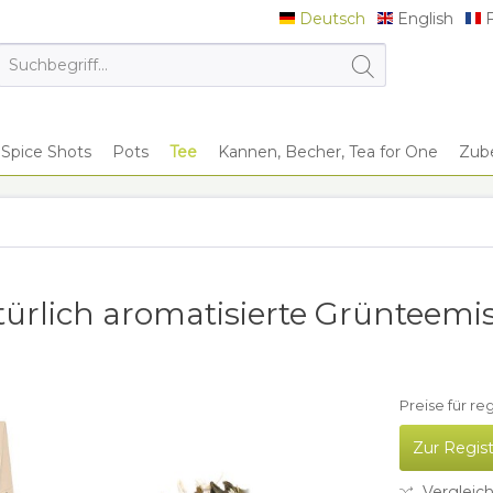
Deutsch
English
F
Deutsch
English
F
Spice Shots
Pots
Tee
Kannen, Becher, Tea for One
Zub
ürlich aromatisierte Grünteem
Preise für re
Zur Regis
Vergleic