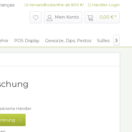
rançais
Versandkostenfrei ab 800 €!
Händler-Login
rançais
Mein Konto
0,00 € *
ehör
POS Display
Gewürze, Dips, Pestos
Süßes
Give Aw

ischung
gistrierte Händler
trierung
hen