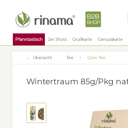
Pfanntastisch
2er Shots
Grußkarte
Genusskarte
Übersicht
Tee
Grün Tee
Wintertraum 85g/Pkg nat