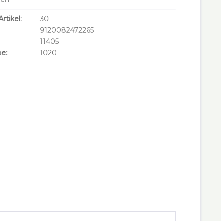
rtikel:
30
9120082472265
11405
e:
1020