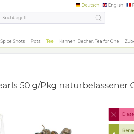
Deutsch
English
F
Deutsch
English
F
Spice Shots
Pots
Tee
Kannen, Becher, Tea for One
Zub
arls 50 g/Pkg naturbelassener 
Diese
Benac