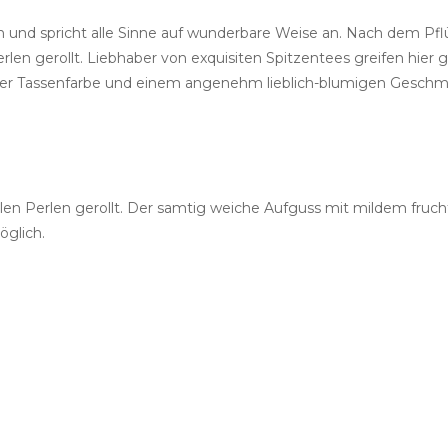
und spricht alle Sinne auf wunderbare Weise an. Nach dem Pflü
rlen gerollt. Liebhaber von exquisiten Spitzentees greifen hier 
ber Tassenfarbe und einem angenehm lieblich-blumigen Geschm
ollen Perlen gerollt. Der samtig weiche Aufguss mit mildem fruc
glich.