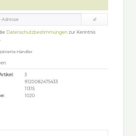
die
Datenschutzbestimmungen
zur Kenntnis
.
gistrierte Händler
hen
rtikel:
3
9120082475433
11315
e:
1020