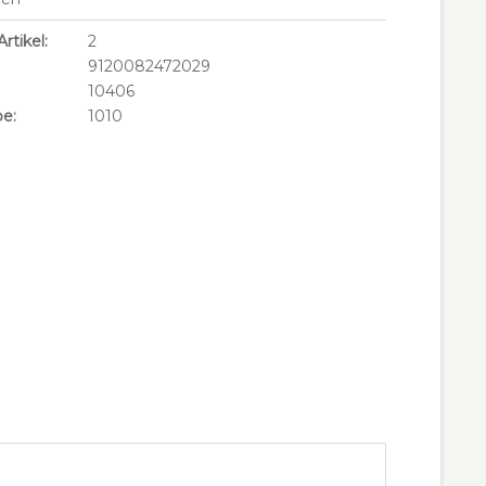
rtikel:
2
9120082472029
10406
e:
1010