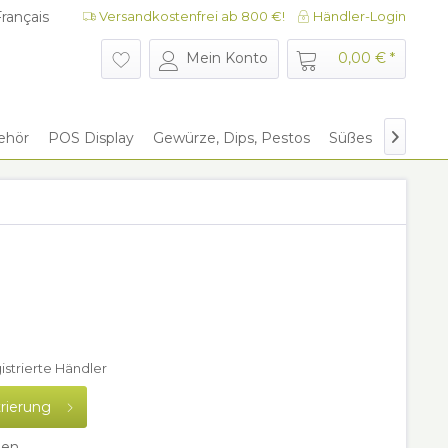
rançais
Versandkostenfrei ab 800 €!
Händler-Login
rançais
Mein Konto
0,00 € *
ehör
POS Display
Gewürze, Dips, Pestos
Süßes
Give Aw

gistrierte Händler
trierung
hen