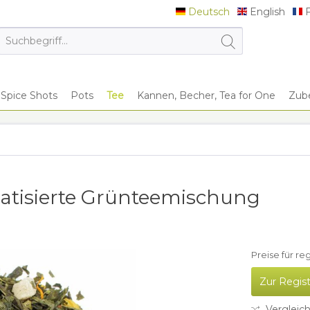
Deutsch
English
F
Deutsch
English
F
Spice Shots
Pots
Tee
Kannen, Becher, Tea for One
Zub
matisierte Grünteemischung
Preise für re
Zur Regis
Vergleic