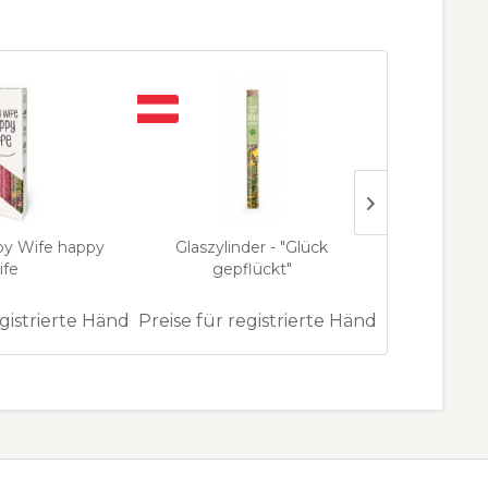
py Wife happy
Glaszylinder - "Glück
Keram
ife
gepflückt"
handdekor
hölz
egistrierte Händler
Preise für registrierte Händler
Preise für 