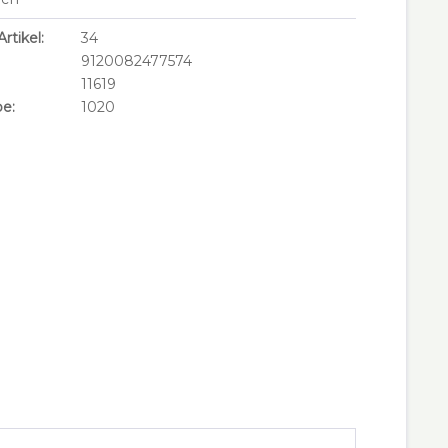
rtikel:
34
9120082477574
11619
e:
1020