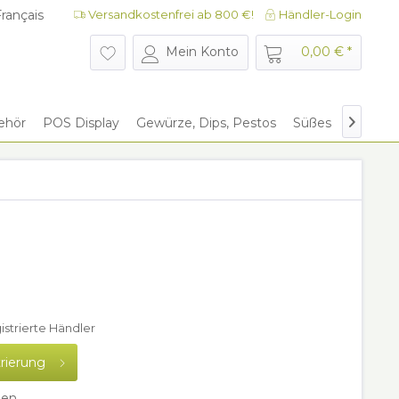
rançais
Versandkostenfrei ab 800 €!
Händler-Login
rançais
Mein Konto
0,00 € *
ehör
POS Display
Gewürze, Dips, Pestos
Süßes
Give Aw

gistrierte Händler
trierung
hen