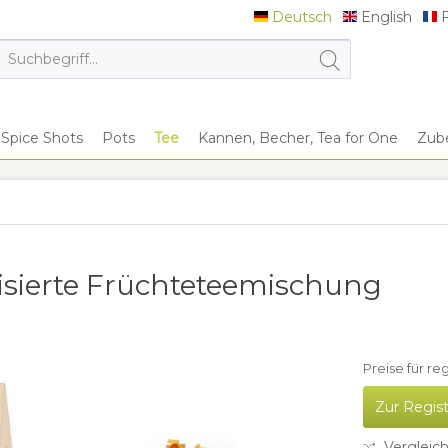
Deutsch
English
F
Deutsch
English
F
Spice Shots
Pots
Tee
Kannen, Becher, Tea for One
Zub
sierte Früchteteemischung
Preise für re
Zur Regis
Vergleic