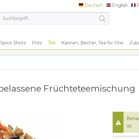
Deutsch
English
F
Deutsch
English
F
Spice Shots
Pots
Tee
Kannen, Becher, Tea for One
Zub
rbelassene Früchteteemischung
Benac
ist.