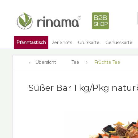
Pfanntastisch
2er Shots
Grußkarte
Genusskarte
Übersicht
Tee
Früchte Tee
Süßer Bär 1 kg/Pkg natu