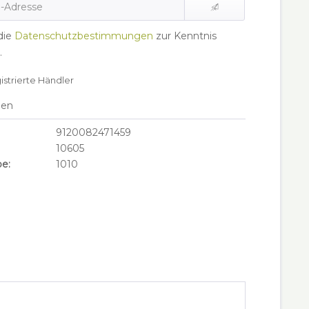
die
Datenschutzbestimmungen
zur Kenntnis
.
gistrierte Händler
hen
9120082471459
10605
e:
1010