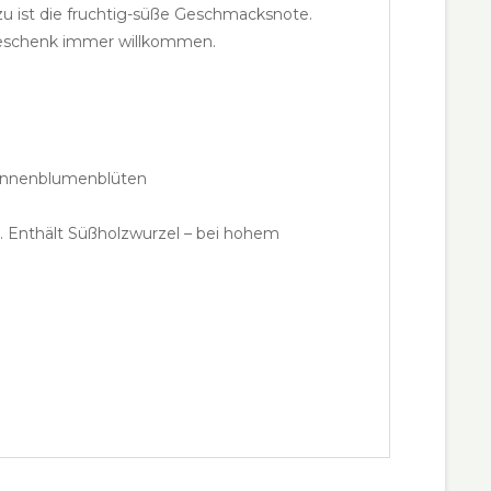
u ist die fruchtig-süße Geschmacksnote.
s Geschenk immer willkommen.
 Sonnenblumenblüten
 Enthält Süßholzwurzel – bei hohem