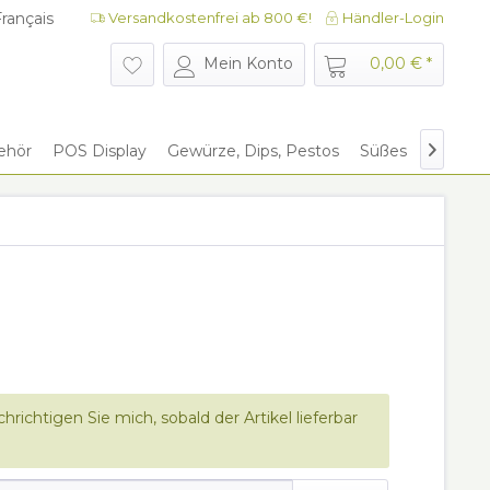
rançais
Versandkostenfrei ab 800 €!
Händler-Login
rançais
Mein Konto
0,00 € *
ehör
POS Display
Gewürze, Dips, Pestos
Süßes
Give Aw

hrichtigen Sie mich, sobald der Artikel lieferbar