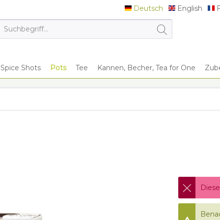
Deutsch
English
F
Deutsch
English
F
Spice Shots
Pots
Tee
Kannen, Becher, Tea for One
Zub
Diese
Benac