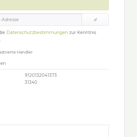
die
Datenschutzbestimmungen
zur Kenntnis
.
gistrierte Händler
hen
9120132041373
31340