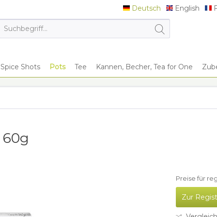
Deutsch
English
F
Deutsch
English
F
Spice Shots
Pots
Tee
Kannen, Becher, Tea for One
Zub
r 60g
Preise für re
Zur Regis
Vergleic