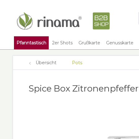
Pfanntastisch
2er Shots
Grußkarte
Genusskarte
Übersicht
Pots
Spice Box Zitronenpfeffe