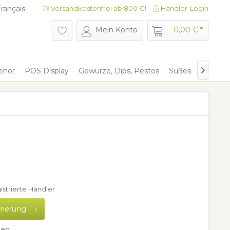
rançais
Versandkostenfrei ab 800 €!
Händler-Login
rançais
Mein Konto
0,00 € *
ehör
POS Display
Gewürze, Dips, Pestos
Süßes
Give Aw

gistrierte Händler
trierung
hen