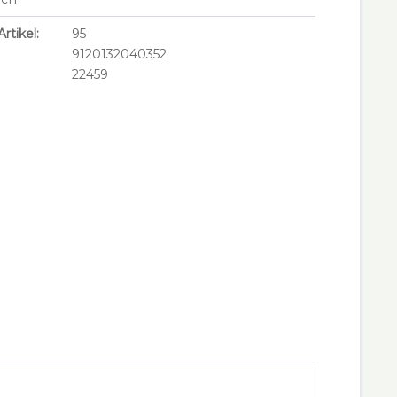
rtikel:
95
9120132040352
22459