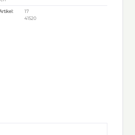
rtikel:
17
41520