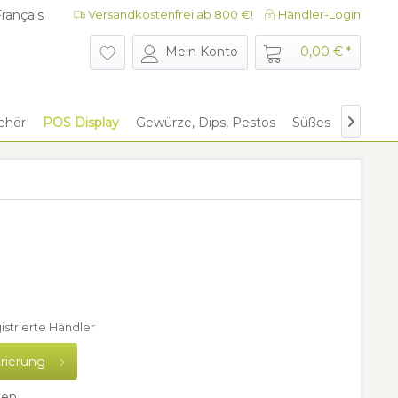
rançais
Versandkostenfrei ab 800 €!
Händler-Login
rançais
Mein Konto
0,00 € *
ehör
POS Display
Gewürze, Dips, Pestos
Süßes
Give Aw

gistrierte Händler
trierung
hen