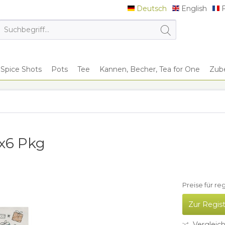
Deutsch
English
F
Deutsch
English
F
Spice Shots
Pots
Tee
Kannen, Becher, Tea for One
Zub
3x6 Pkg
Preise für re
Zur Regis
Vergleic