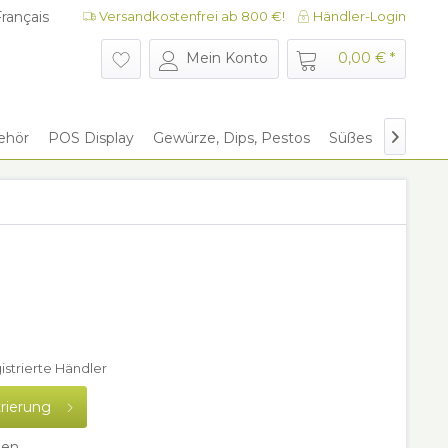
rançais
Versandkostenfrei ab 800 €!
Händler-Login
rançais
Mein Konto
0,00 € *
ehör
POS Display
Gewürze, Dips, Pestos
Süßes
Give Aw

gistrierte Händler
trierung
hen