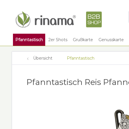
Pfanntastisch
2er Shots
Grußkarte
Genusskarte
Übersicht
Pfanntastisch
Pfanntastisch Reis Pfann