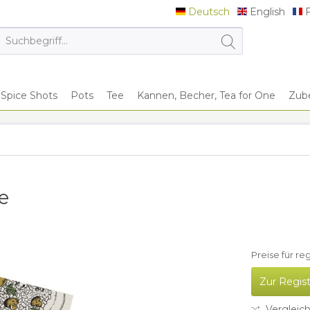
Deutsch
English
F
Deutsch
English
F
Spice Shots
Pots
Tee
Kannen, Becher, Tea for One
Zub
e
Preise für re
Zur Regis
Vergleic