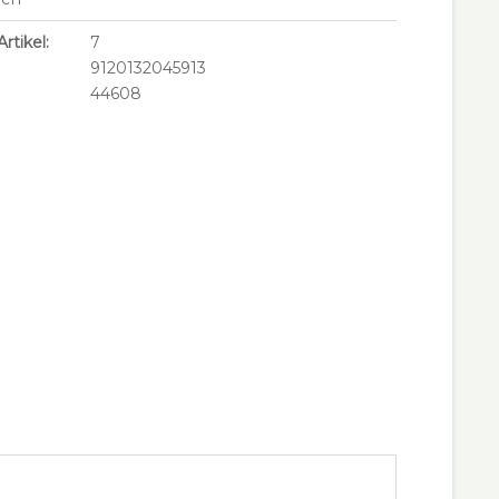
rtikel:
7
9120132045913
44608