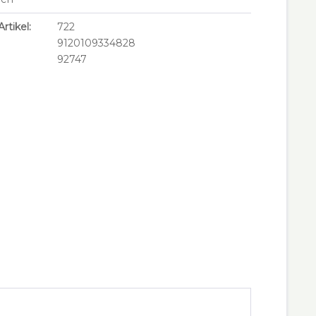
rtikel:
722
9120109334828
92747