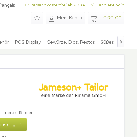
rançais
Versandkostenfrei ab 800 €!
Händler-Login
rançais
Mein Konto
0,00 € *
ehör
POS Display
Gewürze, Dips, Pestos
Süßes
Give Aw

gistrierte Händler
trierung
hen