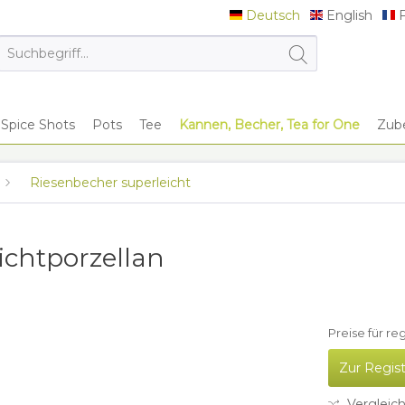
Deutsch
English
F
Deutsch
English
F
Spice Shots
Pots
Tee
Kannen, Becher, Tea for One
Zub
Riesenbecher superleicht
ichtporzellan
Preise für re
Zur Regis
Vergleic