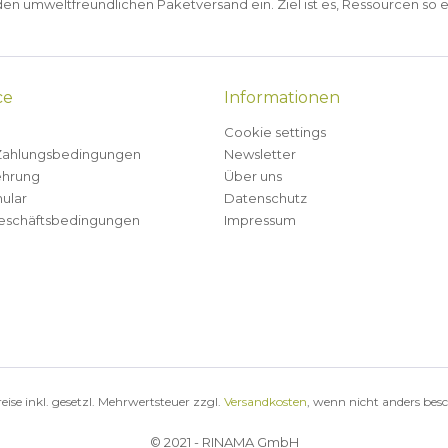
n umweltfreundlichen Paketversand ein. Ziel ist es, Ressourcen so e
ce
Informationen
Cookie settings
Zahlungsbedingungen
Newsletter
ehrung
Über uns
ular
Datenschutz
eschäftsbedingungen
Impressum
reise inkl. gesetzl. Mehrwertsteuer zzgl.
Versandkosten
, wenn nicht anders bes
© 2021 - RINAMA GmbH