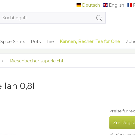
Deutsch
English
F
Deutsch
English
F
Spice Shots
Pots
Tee
Kannen, Becher, Tea for One
Zub
Riesenbecher superleicht
llan 0,8l
Preise für re
Zur Regis
Vergleic