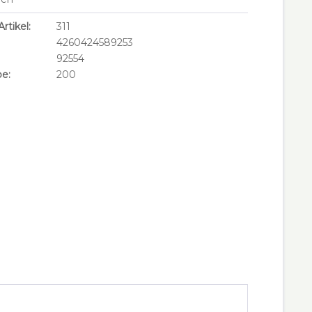
rtikel:
311
4260424589253
92554
e:
200