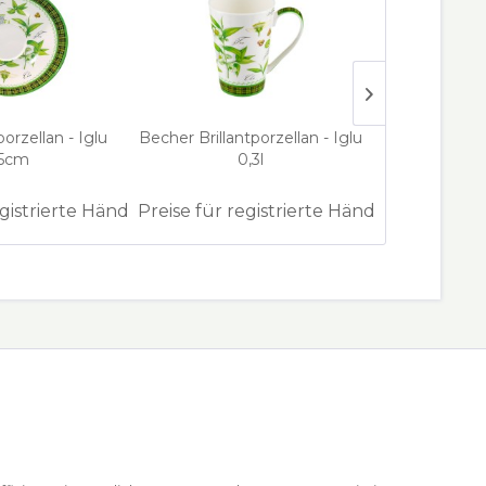
tporzellan - Iglu
Becher Brillantporzellan - Iglu
Jumbotasse B
,5cm
0,3l
- I
egistrierte Händler
Preise für registrierte Händler
Preise für 