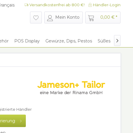
rançais
Versandkostenfrei ab 800 €!
Händler-Login
rançais
Mein Konto
0,00 € *
ehör
POS Display
Gewürze, Dips, Pestos
Süßes
Give Aw

gistrierte Händler
trierung
hen