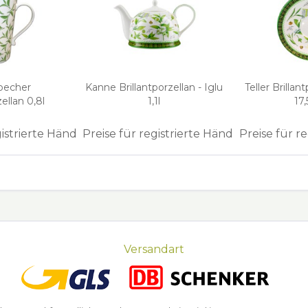
becher
Kanne Brillantporzellan - Iglu
Teller Brillan
ellan 0,8l
1,1l
17
gistrierte Händler
Preise für registrierte Händler
Preise für r
Versandart