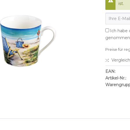
ist.
Ich habe 
genommen
Preise für re
Vergleic
EAN:
Artikel-Nr.:
Warengrupp