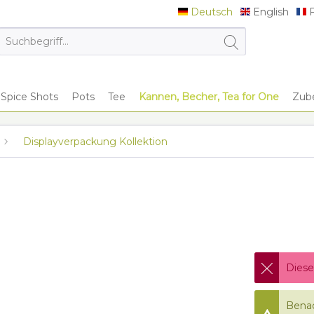
Deutsch
English
F
Deutsch
English
F
Spice Shots
Pots
Tee
Kannen, Becher, Tea for One
Zub
Displayverpackung Kollektion
Diese
Benac