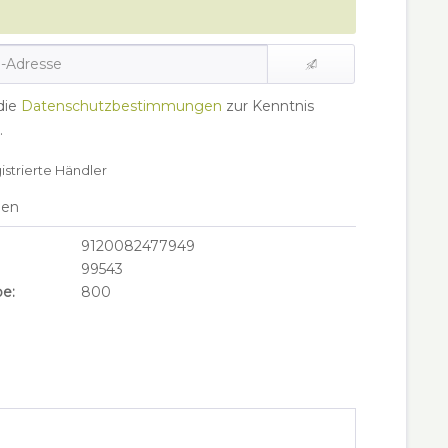
die
Datenschutzbestimmungen
zur Kenntnis
.
gistrierte Händler
hen
9120082477949
99543
e:
800