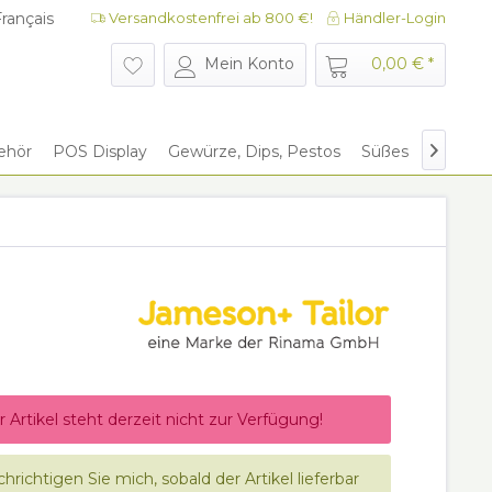
rançais
Versandkostenfrei ab 800 €!
Händler-Login
rançais
Mein Konto
0,00 € *
ehör
POS Display
Gewürze, Dips, Pestos
Süßes
Give Aw

r Artikel steht derzeit nicht zur Verfügung!
hrichtigen Sie mich, sobald der Artikel lieferbar