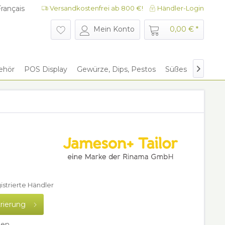
rançais
Versandkostenfrei ab 800 €!
Händler-Login
rançais
Mein Konto
0,00 € *
ehör
POS Display
Gewürze, Dips, Pestos
Süßes
Give Aw

gistrierte Händler
trierung
hen