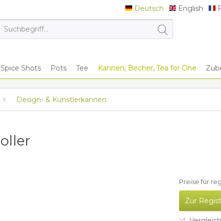
Deutsch
English
F
Deutsch
English
F
Spice Shots
Pots
Tee
Kannen, Becher, Tea for One
Zub
Design- & Künstlerkannen
oller
Preise für re
Zur Regis
Vergleic