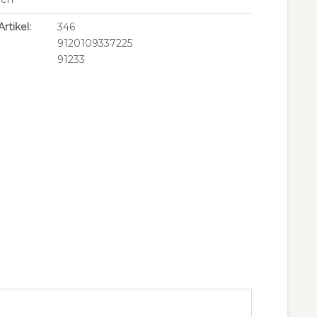
rtikel:
346
9120109337225
91233