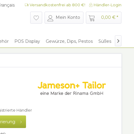
rançais
Versandkostenfrei ab 800 €!
Händler-Login
rançais
Mein Konto
0,00 € *
ehör
POS Display
Gewürze, Dips, Pestos
Süßes
Give Aw

gistrierte Händler
trierung
hen