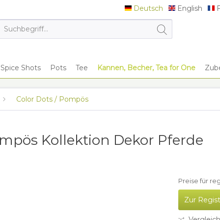
Deutsch
English
F
Deutsch
English
F
Spice Shots
Pots
Tee
Kannen, Becher, Tea for One
Zub
Color Dots / Pompös
ompös Kollektion Dekor Pferde
Preise für re
Zur Regis
Vergleic