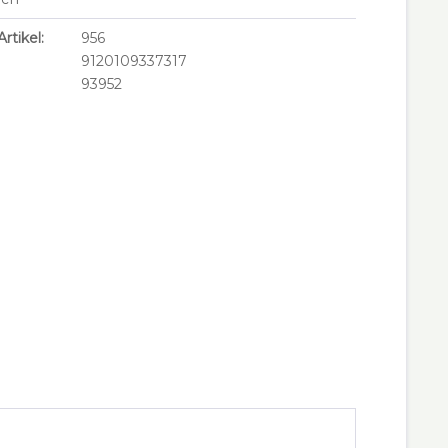
rtikel:
956
9120109337317
93952