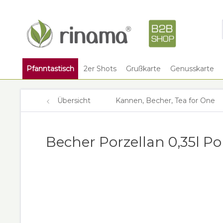
Pfanntastisch
2er Shots
Grußkarte
Genusskarte
Übersicht
Kannen, Becher, Tea for One
Becher Porzellan 0,35l P