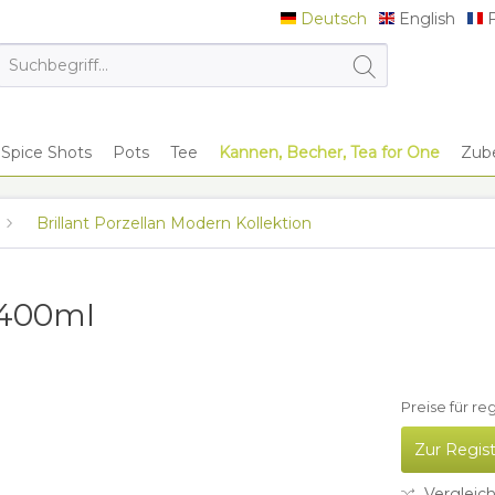
Deutsch
English
F
Deutsch
English
F
Spice Shots
Pots
Tee
Kannen, Becher, Tea for One
Zub
Brillant Porzellan Modern Kollektion
 400mI
Preise für re
Zur Regis
Vergleic