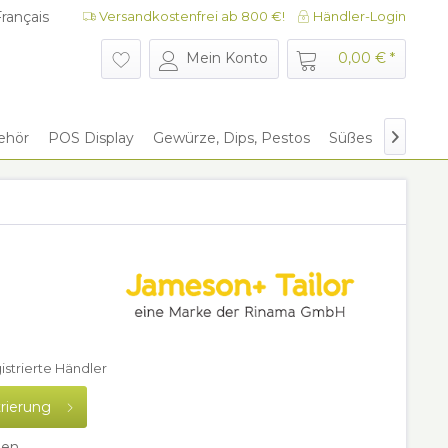
rançais
Versandkostenfrei ab 800 €!
Händler-Login
rançais
Mein Konto
0,00 € *
ehör
POS Display
Gewürze, Dips, Pestos
Süßes
Give Aw

gistrierte Händler
trierung
hen