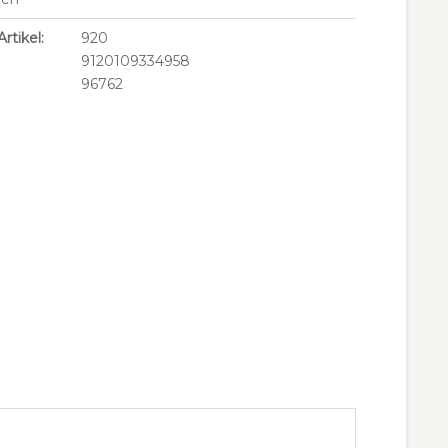
rtikel:
920
9120109334958
96762