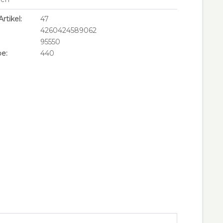
rtikel:
47
4260424589062
95550
e:
440