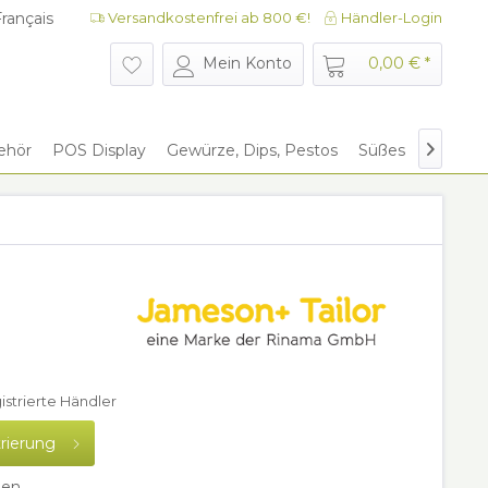
rançais
Versandkostenfrei ab 800 €!
Händler-Login
rançais
Mein Konto
0,00 € *
ehör
POS Display
Gewürze, Dips, Pestos
Süßes
Give Aw

gistrierte Händler
trierung
hen