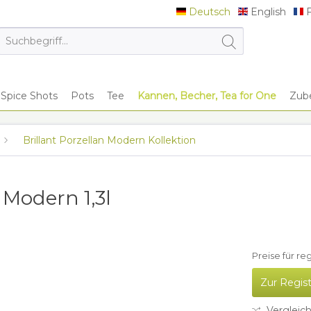
Deutsch
English
F
Deutsch
English
F
Spice Shots
Pots
Tee
Kannen, Becher, Tea for One
Zub
Brillant Porzellan Modern Kollektion
 Modern 1,3l
Preise für re
Zur Regis
Vergleic