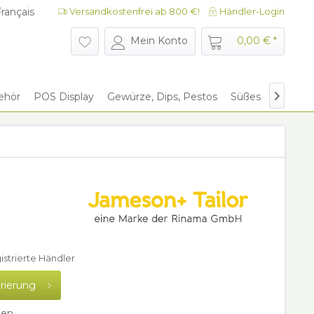
rançais
Versandkostenfrei ab 800 €!
Händler-Login
rançais
Mein Konto
0,00 € *
ehör
POS Display
Gewürze, Dips, Pestos
Süßes
Give Aw

gistrierte Händler
trierung
hen