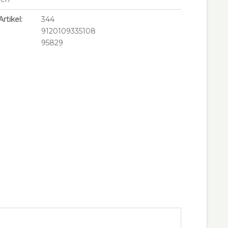
rtikel:
344
9120109335108
95829