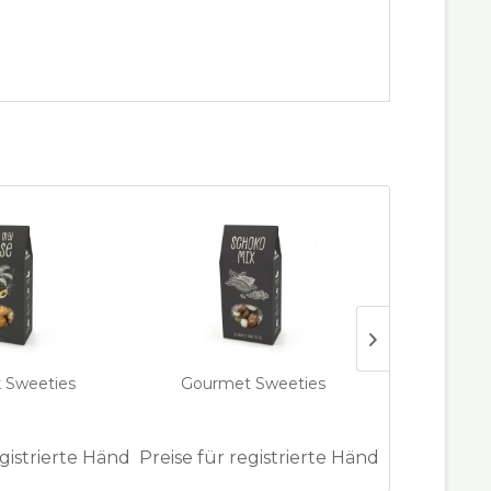
 Sweeties
Gourmet Sweeties
3er 
egistrierte Händler
Preise für registrierte Händler
Preise für 