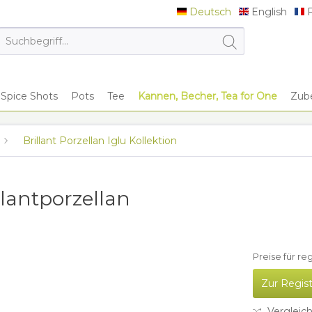
Deutsch
English
F
Deutsch
English
F
Spice Shots
Pots
Tee
Kannen, Becher, Tea for One
Zub
Brillant Porzellan Iglu Kollektion
illantporzellan
Preise für re
Zur Regis
Vergleic