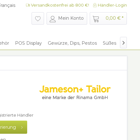
rançais
Versandkostenfrei ab 800 €!
Händler-Login
rançais
Mein Konto
0,00 € *
ehör
POS Display
Gewürze, Dips, Pestos
Süßes
Give Aw

gistrierte Händler
trierung
hen