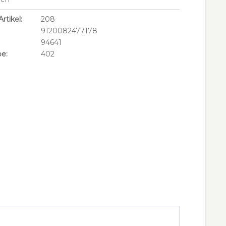
rtikel:
208
9120082477178
94641
e:
402