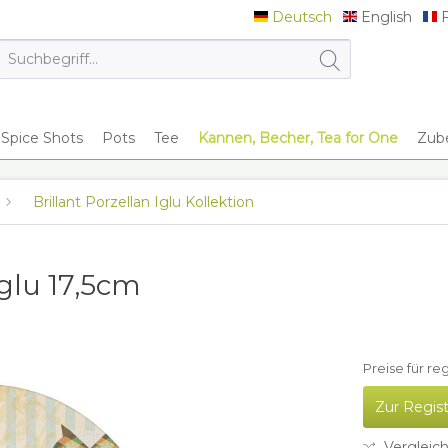
Deutsch
English
F
Deutsch
English
F
Spice Shots
Pots
Tee
Kannen, Becher, Tea for One
Zub
Brillant Porzellan Iglu Kollektion
Iglu 17,5cm
Preise für re
Zur Regis
Vergleic