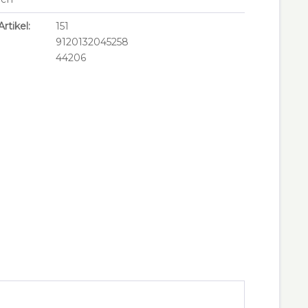
rtikel:
151
9120132045258
44206