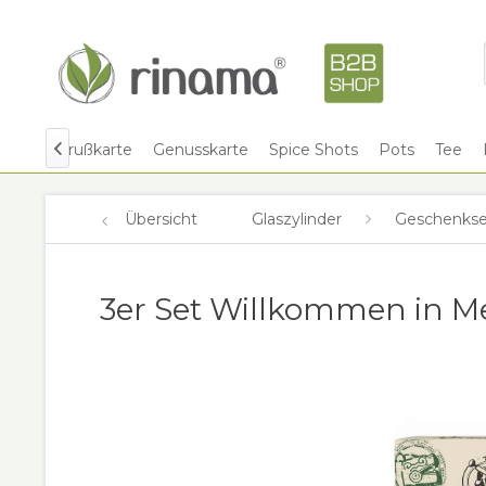
Shots
Grußkarte
Genusskarte
Spice Shots
Pots
Tee

Übersicht
Glaszylinder
Geschenkse
3er Set Willkommen in M