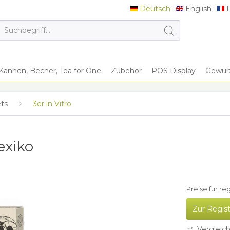
Deutsch
English
F
Deutsch
English
F
Kannen, Becher, Tea for One
Zubehör
POS Display
Gewürz
ts
3er in Vitro
exiko
Preise für re
Zur Regis
Vergleic