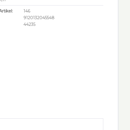
rtikel:
146
9120132045548
44235