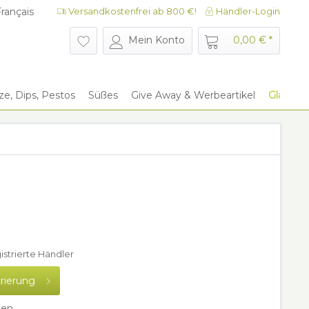
rançais
Versandkostenfrei ab 800 €!
Händler-Login
rançais
Mein Konto
0,00 € *
e, Dips, Pestos
Süßes
Give Away & Werbeartikel
Glaszyli
gistrierte Händler
trierung
hen