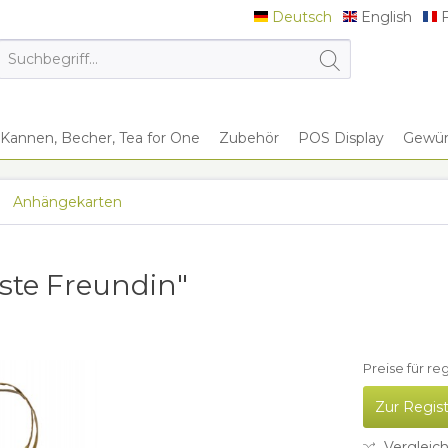
Deutsch
English
F
Deutsch
English
F
Kannen, Becher, Tea for One
Zubehör
POS Display
Gewürz
Anhängekarten
ste Freundin"
Preise für re
Zur Regis
Vergleic