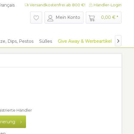
rançais
Versandkostenfrei ab 800 €!
Händler-Login
rançais
Mein Konto
0,00 € *
e, Dips, Pestos
Süßes
Give Away & Werbeartikel
Glaszyli

gistrierte Händler
trierung
hen