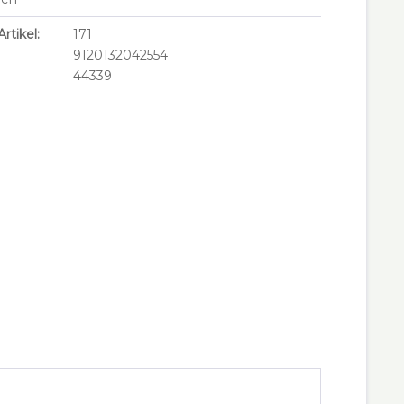
rtikel:
171
9120132042554
44339