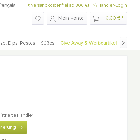
rançais
Versandkostenfrei ab 800 €!
Händler-Login
rançais
Mein Konto
0,00 € *
e, Dips, Pestos
Süßes
Give Away & Werbeartikel
Glaszyli

gistrierte Händler
trierung
hen