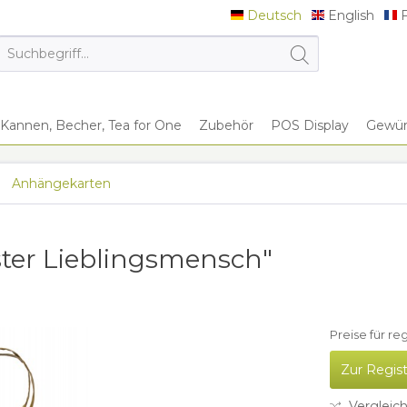
Deutsch
English
F
Deutsch
English
F
Kannen, Becher, Tea for One
Zubehör
POS Display
Gewürz
Anhängekarten
ster Lieblingsmensch"
Preise für re
Zur Regis
Vergleic