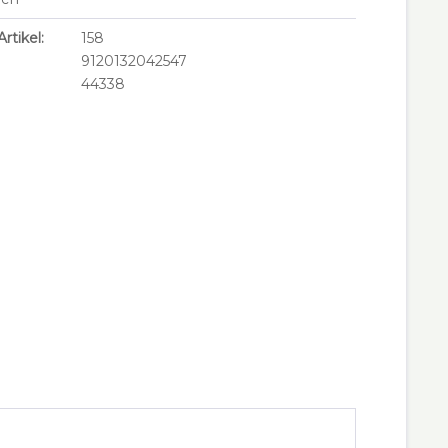
rtikel:
158
9120132042547
44338