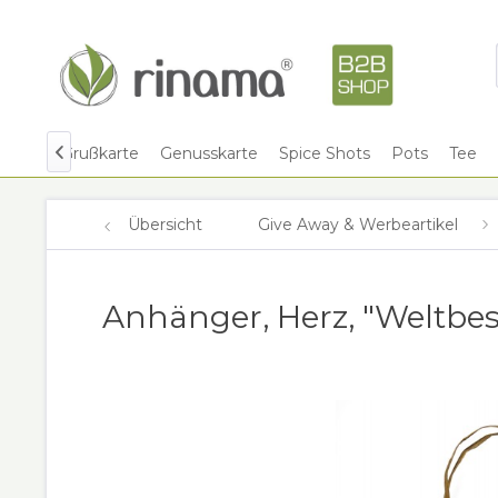
Shots
Grußkarte
Genusskarte
Spice Shots
Pots
Tee

Übersicht
Give Away & Werbeartikel
Anhänger, Herz, "Weltbe