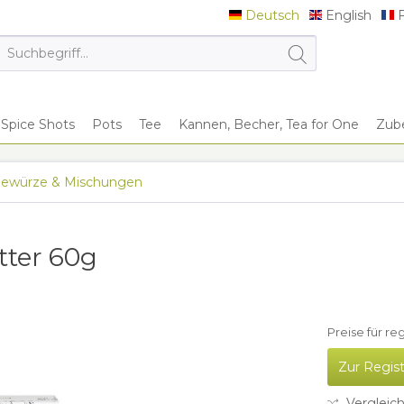
Deutsch
English
F
Deutsch
English
F
Spice Shots
Pots
Tee
Kannen, Becher, Tea for One
Zub
ewürze & Mischungen
tter 60g
Preise für re
Zur Regis
Vergleic