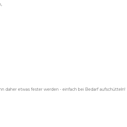
,
9g
n daher etwas fester werden - einfach bei Bedarf aufschüttel