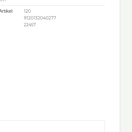
rtikel:
120
9120132040277
22457