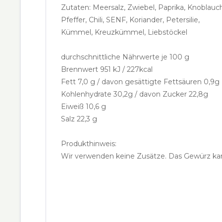
Zutaten: Meersalz, Zwiebel, Paprika, Knoblauch
Pfeffer, Chili, SENF, Koriander, Petersilie,
Kümmel, Kreuzkümmel, Liebstöckel
durchschnittliche Nährwerte je 100 g
Brennwert 951 kJ / 227kcal
Fett 7,0 g / davon gesättigte Fettsäuren 0,
Kohlenhydrate 30,2g / davon Zucker 22,8g
Eiweiß 10,6 g
Salz 22,3 g
Produkthinweis:
Wir verwenden keine Zusätze. Das Gewürz kan