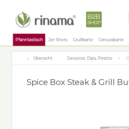
Pfanntastisch
2er Shots
Grußkarte
Genusskarte
Übersicht
Gewürze, Dips, Pestos
G
Spice Box Steak & Grill Bu