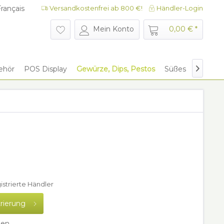
rançais
Versandkostenfrei ab 800 €!
Händler-Login
rançais
Mein Konto
0,00 € *
ehör
POS Display
Gewürze, Dips, Pestos
Süßes
Give Aw

gistrierte Händler
trierung
hen