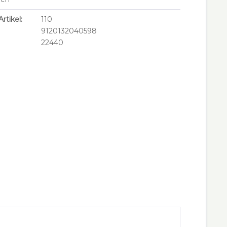
rtikel:
110
9120132040598
22440