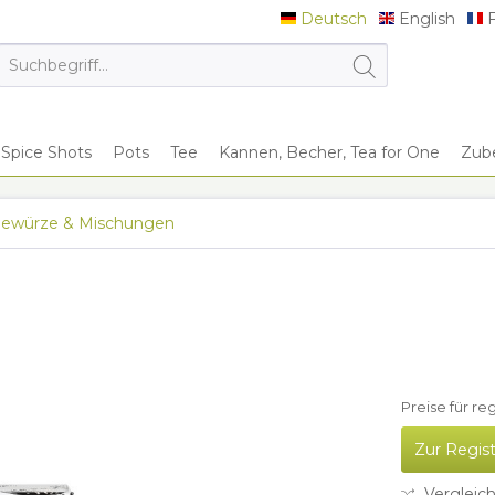
Deutsch
English
F
Deutsch
English
F
Spice Shots
Pots
Tee
Kannen, Becher, Tea for One
Zub
ewürze & Mischungen
Preise für re
Zur Regis
Vergleic