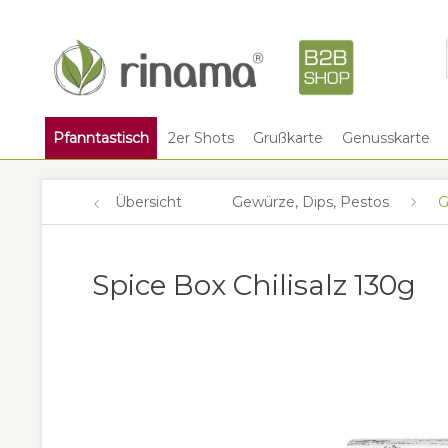
Pfanntastisch
2er Shots
Grußkarte
Genusskarte
Übersicht
Gewürze, Dips, Pestos
G
Spice Box Chilisalz 130g