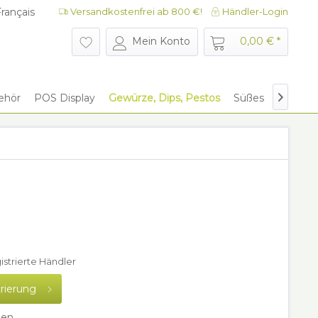
rançais
Versandkostenfrei ab 800 €!
Händler-Login
rançais
Mein Konto
0,00 € *
ehör
POS Display
Gewürze, Dips, Pestos
Süßes
Give Aw

gistrierte Händler
trierung
hen