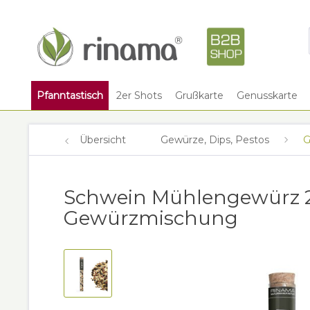
Pfanntastisch
2er Shots
Grußkarte
Genusskarte
Übersicht
Gewürze, Dips, Pestos
G
Schwein Mühlengewürz 2
Gewürzmischung