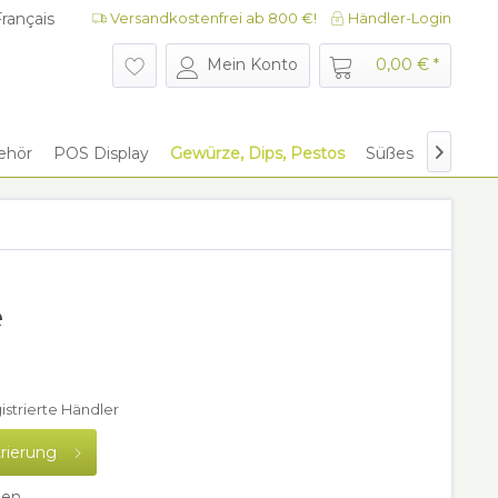
rançais
Versandkostenfrei ab 800 €!
Händler-Login
rançais
Mein Konto
0,00 € *
ehör
POS Display
Gewürze, Dips, Pestos
Süßes
Give Aw

e
gistrierte Händler
trierung
hen