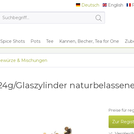
Deutsch
English
F
Deutsch
English
F
Spice Shots
Pots
Tee
Kannen, Becher, Tea for One
Zub
ewürze & Mischungen
4g/Glaszylinder naturbelassen
Preise für re
Zur Regis
Vergleic