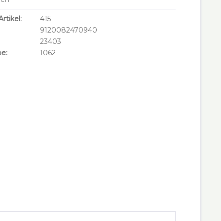
rtikel:
415
9120082470940
23403
e:
1062