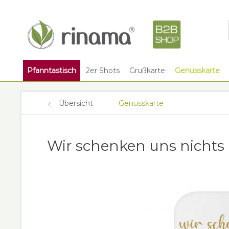
Pfanntastisch
2er Shots
Grußkarte
Genusskarte
Übersicht
Genusskarte
Wir schenken uns nichts