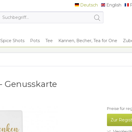
Deutsch
English
F
Deutsch
English
F
Spice Shots
Pots
Tee
Kannen, Becher, Tea for One
Zub
 - Genusskarte
Preise für re
Zur Regis
Vergleic