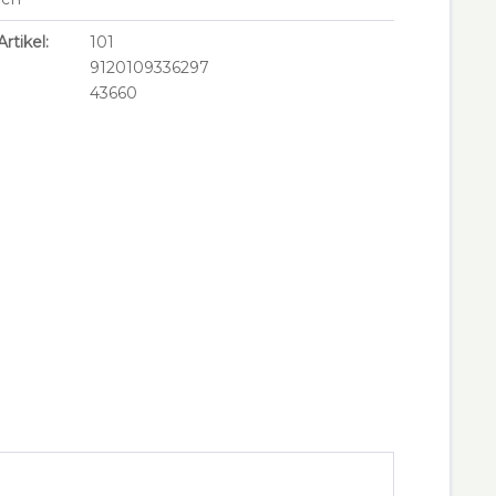
rtikel:
101
9120109336297
43660