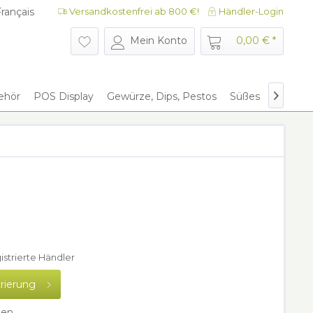
rançais
Versandkostenfrei ab 800 €!
Händler-Login
rançais
Mein Konto
0,00 € *
ehör
POS Display
Gewürze, Dips, Pestos
Süßes
Give Aw

gistrierte Händler
trierung
hen