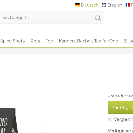
Deutsch
English
F
Deutsch
English
F
Spice Shots
Pots
Tee
Kannen, Becher, Tea for One
Zub
Preise für re
Zur Regis
Vergleic
Verfügbare A