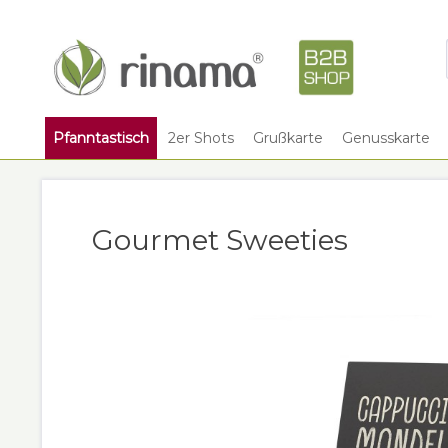
Pfanntastisch
2er Shots
Grußkarte
Genusskarte
Gourmet Sweeties