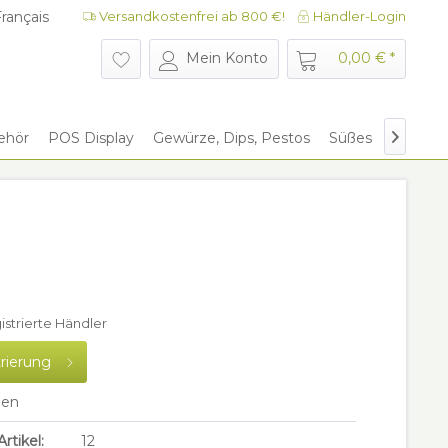
rançais
Versandkostenfrei ab 800 €!
Händler-Login
rançais
Mein Konto
0,00 € *
ehör
POS Display
Gewürze, Dips, Pestos
Süßes
Give Aw

gistrierte Händler
trierung
hen
rtikel:
12