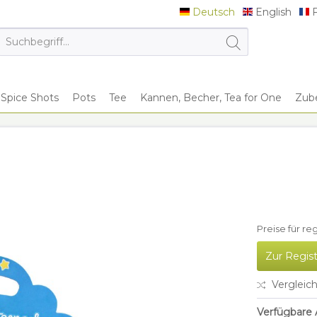
Deutsch
English
F
Deutsch
English
F
Spice Shots
Pots
Tee
Kannen, Becher, Tea for One
Zub
Preise für re
Zur Regis
Vergleic
Verfügbare A