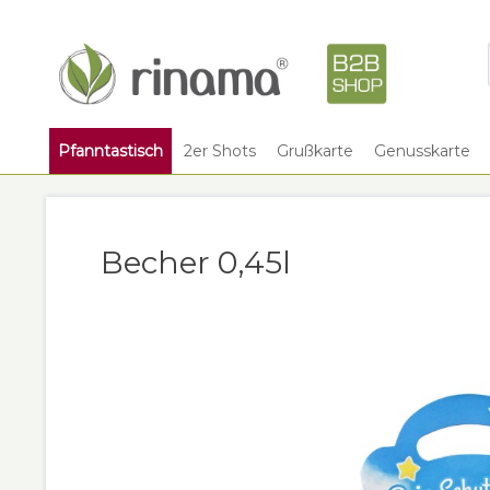
Pfanntastisch
2er Shots
Grußkarte
Genusskarte
Becher 0,45l