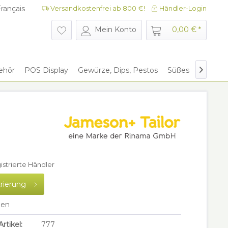
rançais
Versandkostenfrei ab 800 €!
Händler-Login
rançais
Mein Konto
0,00 € *
ehör
POS Display
Gewürze, Dips, Pestos
Süßes
Give Aw

gistrierte Händler
trierung
hen
rtikel:
777