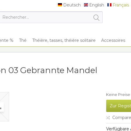
Deutsch
English
Français
Deutsch
English
Français
ente %
Thé
Théière, tasses, théière solitaire
Accessoires
ion 03 Gebrannte Mandel
Keine Preise 
Zur Regis
Compare
Verfügbare A