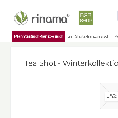
Pfanntastisch-franzoesisch
2er Shots-franzoesisch
V
Tea Shot - Winterkollekt