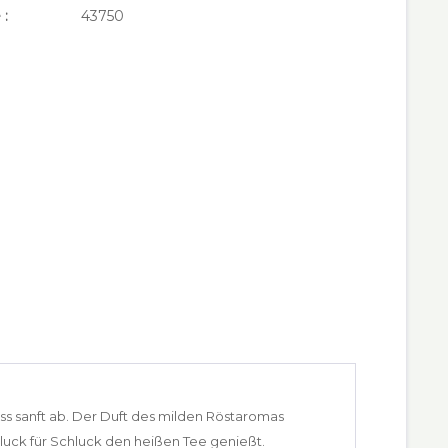
 :
43750
s sanft ab. Der Duft des milden Röstaromas
ck für Schluck den heißen Tee genießt.