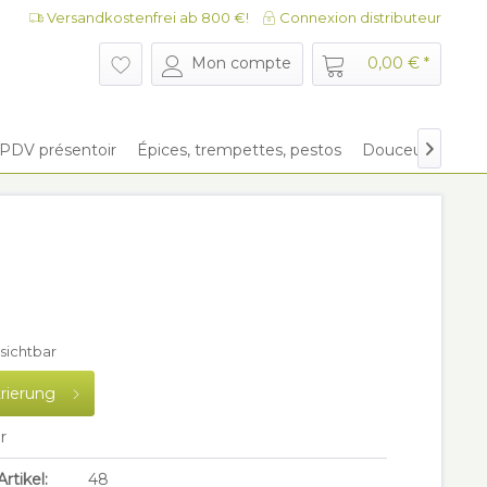
Versandkostenfrei ab 800 €!
Connexion distributeur
Mon compte
0,00 € *
PDV présentoir
Épices, trempettes, pestos
Douceurs
Emb

sichtbar
trierung
r
rtikel:
48