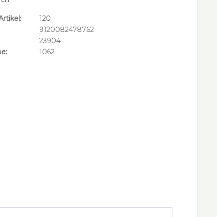
rtikel:
120
9120082478762
23904
e:
1062