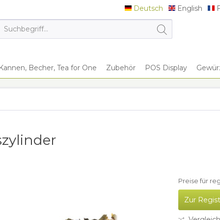
Deutsch
English
F
Deutsch
English
F
Kannen, Becher, Tea for One
Zubehör
POS Display
Gewürz
szylinder
Preise für re
Zur Regis
Vergleic