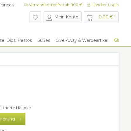
rançais
Versandkostenfrei ab 800 €!
Händler-Login
rançais
Mein Konto
0,00 € *
e, Dips, Pestos
Süßes
Give Away & Werbeartikel
Glaszyli
gistrierte Händler
trierung
hen