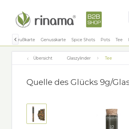
Shots
Grußkarte
Genusskarte
Spice Shots
Pots
Tee

Übersicht
Glaszylinder
Tee
Quelle des Glücks 9g/Gla